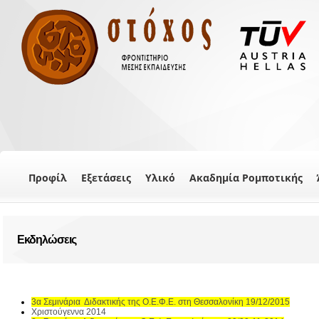
Προφίλ
Εξετάσεις
Υλικό
Ακαδημία Ρομποτικής
Εκδηλώσεις
3α Σεμινάρια Διδακτικής της Ο.Ε.Φ.Ε. στη Θεσσαλονίκη 19/12/2015
Χριστούγεννα 2014