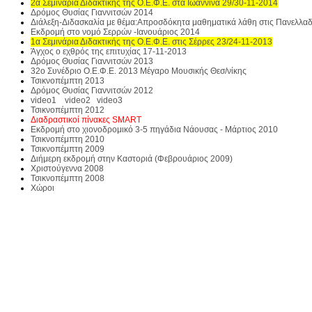
2α Σεμινάρια Διδακτικής της Ο.Ε.Φ.Ε. στα Ιωάννινα 29/30-11-2014
Δρόμος Θυσίας Γιαννιτσών 2014
Διάλεξη-Διδασκαλία με θέμα:Απροσδόκητα μαθηματικά λάθη στις Πανελλαδι
Εκδρομή στο νομό Σερρών -Ιανουάριος 2014
1α Σεμινάρια Διδακτικής της Ο.Ε.Φ.Ε. στις Σέρρες 23/24-11-2013
Άγχος ο εχθρός της επιτυχίας 17-11-2013
Δρόμος Θυσίας Γιαννιτσών 2013
32o Συνέδριο Ο.Ε.Φ.Ε. 2013 Μέγαρο Μουσικής Θεσ/νίκης
Τσικνοπέμπτη 2013
Δρόμος Θυσίας Γιαννιτσών 2012
video1
video2
video3
Τσικνοπέμπτη 2012
Διαδραστικοί πίνακες SMART
Εκδρομή στο χιονοδρομικό 3-5 πηγάδια Νάουσας - Μάρτιος 2010
Τσικνοπέμπτη 2010
Τσικνοπέμπτη 2009
Διήμερη εκδρομή στην Καστοριά (Φεβρουάριος 2009)
Χριστούγεννα 2008
Τσικνοπέμπτη 2008
Χώροι