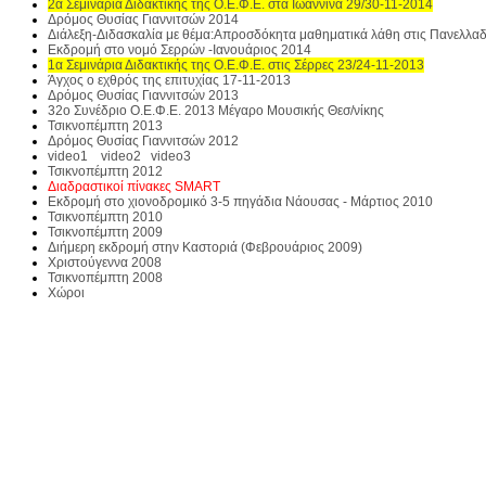
2α Σεμινάρια Διδακτικής της Ο.Ε.Φ.Ε. στα Ιωάννινα 29/30-11-2014
Δρόμος Θυσίας Γιαννιτσών 2014
Διάλεξη-Διδασκαλία με θέμα:Απροσδόκητα μαθηματικά λάθη στις Πανελλαδι
Εκδρομή στο νομό Σερρών -Ιανουάριος 2014
1α Σεμινάρια Διδακτικής της Ο.Ε.Φ.Ε. στις Σέρρες 23/24-11-2013
Άγχος ο εχθρός της επιτυχίας 17-11-2013
Δρόμος Θυσίας Γιαννιτσών 2013
32o Συνέδριο Ο.Ε.Φ.Ε. 2013 Μέγαρο Μουσικής Θεσ/νίκης
Τσικνοπέμπτη 2013
Δρόμος Θυσίας Γιαννιτσών 2012
video1
video2
video3
Τσικνοπέμπτη 2012
Διαδραστικοί πίνακες SMART
Εκδρομή στο χιονοδρομικό 3-5 πηγάδια Νάουσας - Μάρτιος 2010
Τσικνοπέμπτη 2010
Τσικνοπέμπτη 2009
Διήμερη εκδρομή στην Καστοριά (Φεβρουάριος 2009)
Χριστούγεννα 2008
Τσικνοπέμπτη 2008
Χώροι