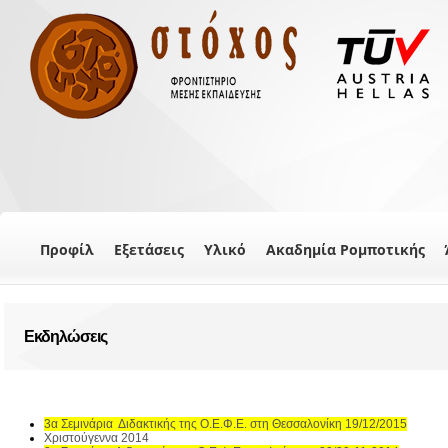
Προφίλ
Εξετάσεις
Υλικό
Ακαδημία Ρομποτικής
Εκδηλώσεις
3α Σεμινάρια Διδακτικής της Ο.Ε.Φ.Ε. στη Θεσσαλονίκη 19/12/2015
Χριστούγεννα 2014