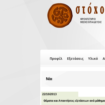
Προφίλ
Εξετάσεις
Υλικό
Α
Νέα
22/10/2013
Θέματα και Απαντήσεις εξετάσεων ανά μάθημα