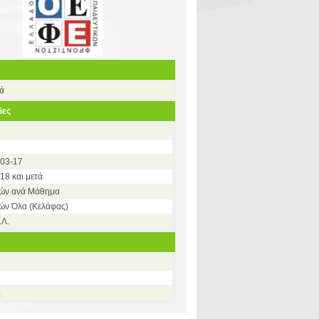
σά
δες
003-17
18 και μετά
κών ανά Μάθημα
ών Όλα (Κελάφας)
.Λ.
ς