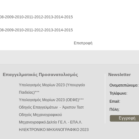
08
-
2009
-
2010
-
2011
-
2012
-
2013
-
2014
-
2015
08
-
2009
-
2010
-
2011
-
2012
-
2013
-
2014
-
2015
Επιστροφή
Επαγγελματικός Προσανατολισμός
Newsletter
Υπολογισμός Μορίων 2023 (Υπουργείο
Ονοματεπώνυμο:
Παιδείας)
***
Τηλέφωνο:
Υπολογισμός Μορίων 2023 (ΟΕΦΕ)
***
Email:
Οδηγός Επαγγελμάτων
-
Άριστον Τεστ
Πόλη:
Οδηγός Μηχανογραφικού
Μηχανογραφικό Δελτίο ΓΕ.Λ.
-
ΕΠΑ.Λ.
ΗΛΕΚΤΡΟΝΙΚΟ ΜΗΧΑΝΟΓΡΑΦΙΚΟ 2023