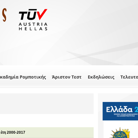
καδημία Ρομποτικής
Άριστον Τεστ
Εκδηλώσεις
Τελευτ
 έτη 2000-2017