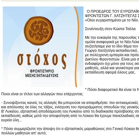
O ΠΡΟΕΔΡΟΣ ΤΟΥ ΕΥΡΩΠΑΪΚ
ΦΡΟΝΤΙΣΤΩΝ Γ. ΧΑΤΖΗΤΕΓΑΣ
«Ολοι ευχαριστημένοι με το Νέο
Συνέντευξη στον Κώστα Τσόλα
Με την ευκαιρία της παρουσίας τ
ομιλία αναφορικά με το Νέο Λύκ
συζητήσαμε για το ίδιο θέμα το
Γιώργο Χατζητέγα εκπαιδευτικό,
με πολύχρονη εμπειρία και πρό
Δικτύου Φροντιστών. Είναι μια σ
ενδιαφέρον όχι μόνο για τους εκ
μαθητές, αλλά και γενικότερα γι
εκπαίδευση αφορά όλους μας.
* Πόσο διαφορετικό θα είναι το 
Ποιοι είναι οι τίτλοι των αλλαγών που επέρχονται;
- Συνοψίζοντας κανείς τις αλλαγές θα μπορούσε να απαριθμήσει: πιο αντικειμενικέ
και απόλυσης σε όλες τις τάξεις, ενίσχυση του προγράμματος σπουδών της γενικής 
Β’ Λυκείου, εξεταστική αποδέσμευση του Λυκείου από τη διαδικασία πρόσβασης στ
εκπαίδευση, καθώς μετά την αποφοίτηση από το Λύκειο θα έχουμε πανελλαδικές σ
ευρεία ύλη...
* Πόσο συμμερίζεστε την άποψη ότι ο εξεταστικός μαραθώνιος στο Γενικό Λύκειο θ
πολλών μαθητών απ’ αυτό;