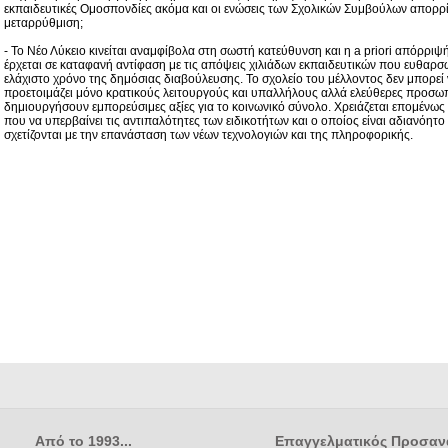
εκπαιδευτικές Ομοσπονδίες ακόμα και οι ενώσεις των Σχολικών Συμβούλων απορρ
μεταρρύθμιση;
- Το Νέο Λύκειο κινείται αναμφίβολα στη σωστή κατεύθυνση και η a priori απόρριψή
έρχεται σε καταφανή αντίφαση με τις απόψεις χιλιάδων εκπαιδευτικών που ευθαρ
ελάχιστο χρόνο της δημόσιας διαβούλευσης. Το σχολείο του μέλλοντος δεν μπορεί ν
προετοιμάζει μόνο κρατικούς λειτουργούς και υπαλλήλους αλλά ελεύθερες προσωπι
δημιουργήσουν εμπορεύσιμες αξίες για το κοινωνικό σύνολο. Χρειάζεται επομένως
που να υπερβαίνει τις αντιπαλότητες των ειδικοτήτων και ο οποίος είναι αδιανόητ
σχετίζονται με την επανάσταση των νέων τεχνολογιών και της πληροφορικής.
Από το 1993...
Επαγγελματικός Προσαν