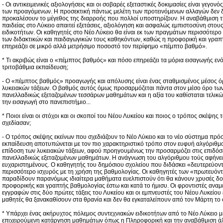
- Οι αντικειμενικές αξιολογήσεις και οι σοβαρές εξεταστικές δοκιμασίες είναι γεγον
των προαγόμενων. Η προσεκτική πάντως μελέτη των προτεινόμενων αλλαγών δεν δ
προκαλέσουν το μέγεθος της διαρροής που πολλοί υποστηρίζουν. Η αναβάθμιση 
παιδείας στο Λύκειο απαιτεί εξετάσεις, αξιολόγηση και ασφαλώς εμπιστοσύνη στο
ειδικοτήτων. Οι καθηγητές στο Νέο Λύκειο θα είναι εκ των πραγμάτων περισσότερο
των διδακτικών και παιδαγωγικών τους καθηκόντων, καθώς η προφορική και γραπ
επηρεάζει σε μικρό αλλά μετρήσιμο ποσοστό τον περίφημο «πέμπτο βαθμό».
* Τι ακριβώς είναι ο «πέμπτος βαθμός» και πόσο επηρεάζει τα μόρια εισαγωγής ε
τριτοβάθμια εκπαίδευση;
- Ο «πέμπτος βαθμός» προαγωγής και απόλυσης είναι ένας σταθμισμένος μέσος όρ
λυκειακών τάξεων. Ο βαθμός αυτός όμως προσαρμόζεται πάντα στον μέσο όρο τω
πανελλαδικώς εξεταζομένων τεσσάρων μαθημάτων και η αξία του καθίσταται τελικ
την εισαγωγή στο πανεπιστήμιο...
* Ποιοι είναι οι στόχοι και οι σκοποί του Νέου Λυκείου και ποιος ο τρόπος σκέψης
σχεδίασαν;
- Ο τρόπος σκέψης εκείνων που σχεδιάζουν το Νέο Λύκειο και το νέο σύστημα πρό
εκπαίδευση αποτυπώνεται με τον πιο χαρακτηριστικό τρόπο στον ευφυή αλγόριθμ
επίδοση των λυκειακών τάξεων, αφού προηγουμένως την προσαρμόζει στις επιδόσ
πανελλαδικώς εξεταζομένων μαθημάτων. Η ανάγνωση του αλγόριθμου τούς αφήνει
ευχαριστημένους. Ο καθηγητής του δημόσιου σχολείου που διδάσκει «δευτερεύον
περισσότερο ισχυρός με τη χρήση της βαθμολογίας. Οι καθηγητές των «πρωτευόν
παραδίδουν παρανόμως ιδιαίτερα μαθήματα ευελπιστούν ότι θα κάνουν χρυσές δου
προφορικής και γραπτής βαθμολογίας έστω και κατά το ήμισυ. Οι φροντιστές ανα
εγγραφών στις δύο πρώτες τάξεις του Λυκείου και οι εμπνευστές του Νέου Λυκείου 
μαθητές θα ξανακαθίσουν στα θρανία και δεν θα εγκαταλείπουν από τον Μάρτη το 
* Υπάρχει ένας ακήρυχτος πόλεμος συντεχνιακών ειδικοτήτων από το Νέο Λύκειο 
επιχειρούμενη κατάργηση μαθημάτων όπως η Πληροφορική και την αναβάθμιση άλλ