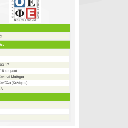
σά
δες
003-17
18 και μετά
κών ανά Μάθημα
ών Όλα (Κελάφας)
.Λ.
ς